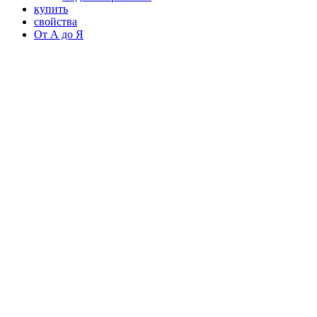
купить
свойства
От А до Я