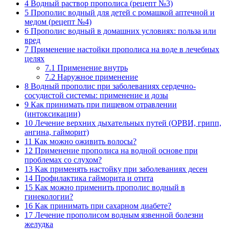
4
Водный раствор прополиса (рецепт №3)
5
Прополис водный для детей с ромашкой аптечной и
медом (рецепт №4)
6
Прополис водный в домашних условиях: польза или
вред
7
Применение настойки прополиса на воде в лечебных
целях
7.1
Применение внутрь
7.2
Наружное применение
8
Водный прополис при заболеваниях сердечно-
сосудистой системы: применение и дозы
9
Как принимать при пищевом отравлении
(интоксикации)
10
Лечение верхних дыхательных путей (ОРВИ, грипп,
ангина, гайморит)
11
Как можно оживить волосы?
12
Применение прополиса на водной основе при
проблемах со слухом?
13
Как применять настойку при заболеваниях десен
14
Профилактика гайморита и отита
15
Как можно применить прополис водный в
гинекологии?
16
Как принимать при сахарном диабете?
17
Лечение прополисом водным язвенной болезни
желудка