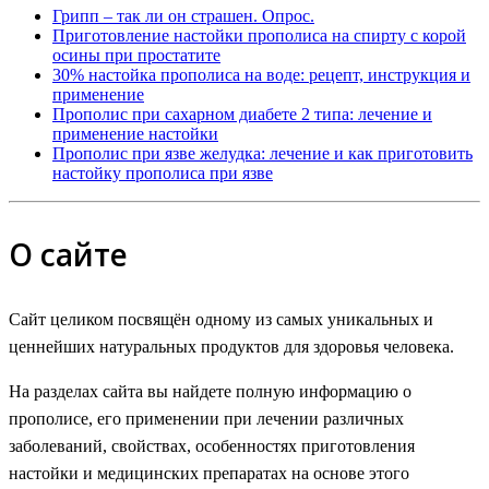
Грипп – так ли он страшен. Опрос.
Приготовление настойки прополиса на спирту с корой
осины при простатите
30% настойка прополиса на воде: рецепт, инструкция и
применение
Прополис при сахарном диабете 2 типа: лечение и
применение настойки
Прополис при язве желудка: лечение и как приготовить
настойку прополиса при язве
О сайте
Сайт целиком посвящён одному из самых уникальных и
ценнейших натуральных продуктов для здоровья человека.
На разделах сайта вы найдете полную информацию о
прополисе, его применении при лечении различных
заболеваний, свойствах, особенностях приготовления
настойки и медицинских препаратах на основе этого