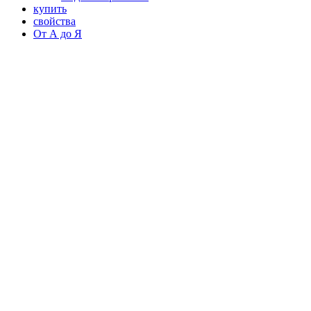
купить
свойства
От А до Я